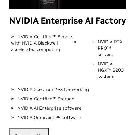
NVIDIA Enterprise AI Factory
>
NVIDIA-Certified™ Servers
NVIDIA RTX
with NVIDIA Blackwell
PRO™
accelerated computing
servers
NVIDIA
HGX™ B200
systems
>
NVIDIA Spectrum™-X Networking
>
NVIDIA-Certified™ Storage
>
NVIDIA AI Enterprise software
>
NVIDIA Omniverse™ software