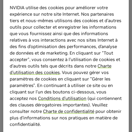
NVIDIA utilise des cookies pour améliorer votre
expérience sur notre site Internet. Nos partenaires
Commandes Invité
tiers et nous-mêmes utilisons des cookies et d'autres
outils pour collecter et enregistrer les informations
Pour le
support client
,
veuillez contacter le
support
que vous fournissez ainsi que des informations
client
.
relatives à vos interactions avec nos sites Internet à
Pour les
retours UNIQUEMENT
:
des fins d’optimisation des performances, d’analyse
de données et de marketing. En cliquant sur "Tout
Veuillez utiliser l'adresse e-mail associée à votre
accepter", vous consentez à l'utilisation de cookies et
commande.
d'autres outils tels que décrits dans notre
Charte
d'utilisation des cookies
. Vous pouvez gérer vos
Adresse e-mail
paramètres de cookies en cliquant sur "Gérer les
paramètres". En continuant à utiliser ce site ou en
cliquant sur l’un des boutons ci-dessous, vous
Google Recaptcha
acceptez nos
Conditions d’utilisation
(qui contiennent
des clauses dérogatoires importantes). Veuillez
consulter notre
Charte de confidentialité
pour obtenir
plus d'informations sur nos pratiques en matière de
confidentialité.