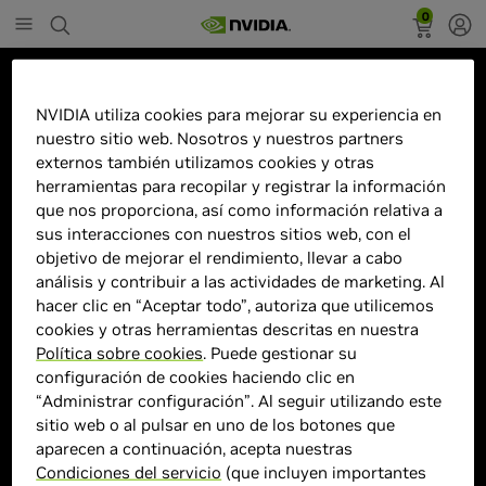
0
Marketplace
NVIDIA utiliza cookies para mejorar su experiencia en
Gigabyte GeForce RTX 5080
nuestro sitio web. Nosotros y nuestros partners
Gaming OC 16GB GDDR7 DLSS4
externos también utilizamos cookies y otras
herramientas para recopilar y registrar la información
que nos proporciona, así como información relativa a
sus interacciones con nuestros sitios web, con el
objetivo de mejorar el rendimiento, llevar a cabo
análisis y contribuir a las actividades de marketing. Al
> GPU :
GeForce RTX 5080
hacer clic en “Aceptar todo”, autoriza que utilicemos
> Cantidad de memoria :
16 GB GDDR7
cookies y otras herramientas descritas en nuestra
Política sobre cookies
. Puede gestionar su
> Velocidad de frecuencia acelerada :
MHz
configuración de cookies haciendo clic en
> CUDA :
10752
“Administrar configuración”. Al seguir utilizando este
> MPN :
PROD-037543
sitio web o al pulsar en uno de los botones que
aparecen a continuación, acepta nuestras
Condiciones del servicio
(que incluyen importantes