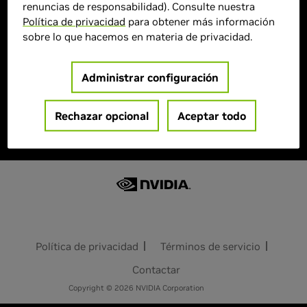
Agotado
renuncias de responsabilidad). Consulte nuestra
Política de privacidad
para obtener más información
sobre lo que hacemos en materia de privacidad.
Similar Products
Administrar configuración
Failed to load similar products. Please try again
Rechazar opcional
Aceptar todo
later.
Política de privacidad
Términos de servicio
Contactar
Copyright © 2026 NVIDIA Corporation