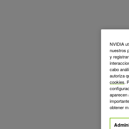
NVIDIA uti
nuestros p
y registra
interaccio
cabo análi
autoriza q
cookies
. 
configurac
aparecen 
important
obtener m
Admini