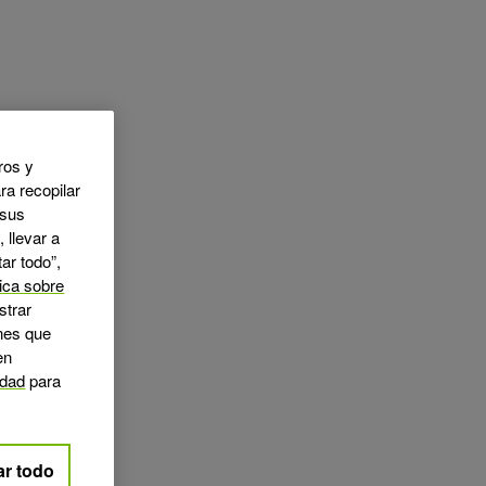
ros y
ra recopilar
 sus
 llevar a
ar todo”,
tica sobre
strar
ones que
en
idad
para
ar todo