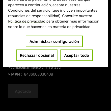
aparecen a continuación, acepta nuestras
Condiciones del servicio
(que incluyen importantes
renuncias de responsabilidad). Consulte nuestra
Política de privacidad
para obtener más información
sobre lo que hacemos en materia de privacidad.
Administrar configuración
> GPU :
GeForce RTX 5070
> CPU :
Intel Core i7-13700F
Rechazar opcional
Aceptar todo
> Cantidad de memoria :
32 GB DDR
> Almacenamiento :
1 TB SSD
> MPN :
8436608030408
Agotado