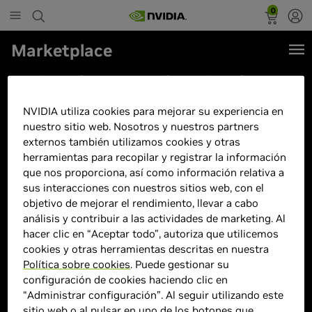
0
Marketplace
PC Racing D5 Equinox Gaming
Intel Core i7-13700F/32GB/1TB
NVIDIA utiliza cookies para mejorar su experiencia en
SSD/RTX 5070 + Windows 11
nuestro sitio web. Nosotros y nuestros partners
externos también utilizamos cookies y otras
herramientas para recopilar y registrar la información
que nos proporciona, así como información relativa a
sus interacciones con nuestros sitios web, con el
objetivo de mejorar el rendimiento, llevar a cabo
análisis y contribuir a las actividades de marketing. Al
hacer clic en “Aceptar todo”, autoriza que utilicemos
cookies y otras herramientas descritas en nuestra
Política sobre cookies
. Puede gestionar su
configuración de cookies haciendo clic en
“Administrar configuración”. Al seguir utilizando este
sitio web o al pulsar en uno de los botones que