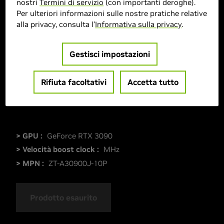
nostri
Termini di servizio
(con importanti deroghe).
Per ulteriori informazioni sulle nostre pratiche relative
alla privacy, consulta l'
Informativa sulla privacy
.
Gestisci impostazioni
Rifiuta facoltativi
Accetta tutto
> GPU :
GeForce RTX 3090
> Velocità boost clock :
MHz
> MPN :
ZT-A30900J-10P
Prodotto esaurito