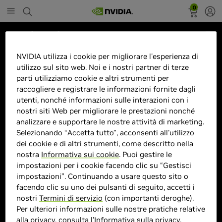
0
Marketplace
ZOTAC RTX 5080 SOLID CORE OC
NVIDIA utilizza i cookie per migliorare l'esperienza di
utilizzo sul sito web. Noi e i nostri partner di terze
16GB
parti utilizziamo cookie e altri strumenti per
raccogliere e registrare le informazioni fornite dagli
utenti, nonché informazioni sulle interazioni con i
nostri siti Web per migliorare le prestazioni nonché
analizzare e supportare le nostre attività di marketing.
> GPU :
GeForce RTX 5080
Selezionando “Accetta tutto”, acconsenti all'utilizzo
> Dimensione memoria :
16GB GDDR7
dei cookie e di altri strumenti, come descritto nella
> Velocità boost clock :
MHz
nostra
Informativa sui cookie
. Puoi gestire le
> MPN :
ZT-B50800J2-10P
impostazioni per i cookie facendo clic su “Gestisci
impostazioni”. Continuando a usare questo sito o
facendo clic su uno dei pulsanti di seguito, accetti i
nostri
Termini di servizio
(con importanti deroghe).
Prodotto esaurito
Per ulteriori informazioni sulle nostre pratiche relative
alla privacy, consulta l'
Informativa sulla privacy
.