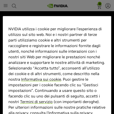
0
Marketplace
ZOTAC RTX 5070TWIN EDGE
NVIDIA utilizza i cookie per migliorare l'esperienza di
utilizzo sul sito web. Noi e i nostri partner di terze
12GB GDDR7
parti utilizziamo cookie e altri strumenti per
raccogliere e registrare le informazioni fornite dagli
utenti, nonché informazioni sulle interazioni con i
nostri siti Web per migliorare le prestazioni nonché
analizzare e supportare le nostre attività di marketing.
> GPU :
GeForce RTX 5070
Selezionando “Accetta tutto”, acconsenti all'utilizzo
> Dimensione memoria :
12GB GDDR7
dei cookie e di altri strumenti, come descritto nella
> Velocità boost clock :
MHz
nostra
Informativa sui cookie
. Puoi gestire le
> MPN :
ZT-B50700E-10P
impostazioni per i cookie facendo clic su “Gestisci
impostazioni”. Continuando a usare questo sito o
facendo clic su uno dei pulsanti di seguito, accetti i
nostri
Termini di servizio
(con importanti deroghe).
Prodotto esaurito
Per ulteriori informazioni sulle nostre pratiche relative
alla privacy, consulta l'
Informativa sulla privacy
.