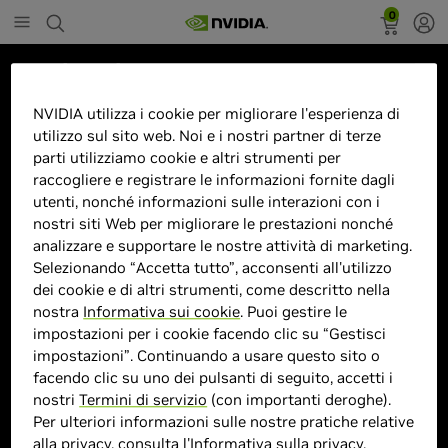
0
Marketplace
ZOTAC RTX 5070 SOLID SFF
NVIDIA utilizza i cookie per migliorare l'esperienza di
utilizzo sul sito web. Noi e i nostri partner di terze
12GB
parti utilizziamo cookie e altri strumenti per
raccogliere e registrare le informazioni fornite dagli
utenti, nonché informazioni sulle interazioni con i
nostri siti Web per migliorare le prestazioni nonché
analizzare e supportare le nostre attività di marketing.
> GPU :
GeForce RTX 5070
Selezionando “Accetta tutto”, acconsenti all'utilizzo
> Dimensione memoria :
12GB GDDR7
dei cookie e di altri strumenti, come descritto nella
> Velocità boost clock :
MHz
nostra
Informativa sui cookie
. Puoi gestire le
> MPN :
ZT-B50710D3-10P
impostazioni per i cookie facendo clic su “Gestisci
impostazioni”. Continuando a usare questo sito o
facendo clic su uno dei pulsanti di seguito, accetti i
nostri
Termini di servizio
(con importanti deroghe).
Prodotto esaurito
Per ulteriori informazioni sulle nostre pratiche relative
alla privacy, consulta l'
Informativa sulla privacy
.