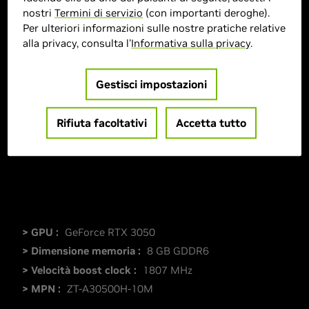
nostri
Termini di servizio
(con importanti deroghe).
Per ulteriori informazioni sulle nostre pratiche relative
alla privacy, consulta l'
Informativa sulla privacy
.
Gestisci impostazioni
Rifiuta facoltativi
Accetta tutto
> GPU :
GeForce RTX 3050
> Dimensione memoria :
8 GB GDDR6
> Velocità boost clock :
1807 MHz
> MPN :
ZT-A30500H-10M