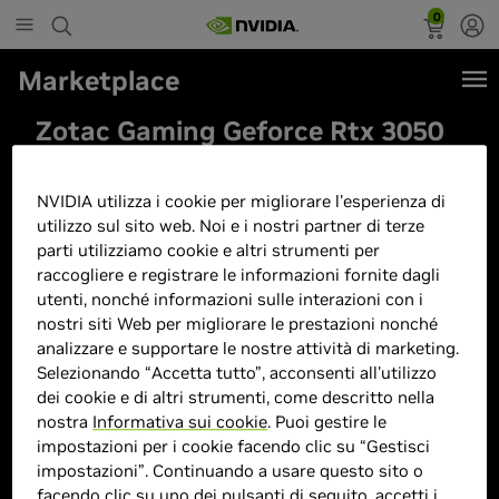
0
Marketplace
Zotac Gaming Geforce Rtx 3050
Twin Edge Oc 8Gb Gddr6 3Xdp
1Xhdmi, ‎Nero, ‎22.4 x 11.6 x 3.9
NVIDIA utilizza i cookie per migliorare l'esperienza di
cm; 600 grammi
utilizzo sul sito web. Noi e i nostri partner di terze
parti utilizziamo cookie e altri strumenti per
raccogliere e registrare le informazioni fornite dagli
utenti, nonché informazioni sulle interazioni con i
nostri siti Web per migliorare le prestazioni nonché
analizzare e supportare le nostre attività di marketing.
Selezionando “Accetta tutto”, acconsenti all'utilizzo
dei cookie e di altri strumenti, come descritto nella
nostra
Informativa sui cookie
. Puoi gestire le
impostazioni per i cookie facendo clic su “Gestisci
impostazioni”. Continuando a usare questo sito o
facendo clic su uno dei pulsanti di seguito, accetti i