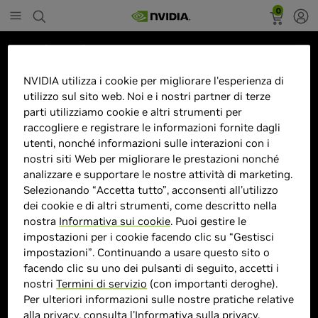
0
Marketplace
Scheda video MSI GTX 1650 D6
NVIDIA utilizza i cookie per migliorare l'esperienza di
utilizzo sul sito web. Noi e i nostri partner di terze
VENTUS XS OCV1
parti utilizziamo cookie e altri strumenti per
raccogliere e registrare le informazioni fornite dagli
utenti, nonché informazioni sulle interazioni con i
nostri siti Web per migliorare le prestazioni nonché
analizzare e supportare le nostre attività di marketing.
> GPU :
GeForce GTX 1650
Selezionando “Accetta tutto”, acconsenti all'utilizzo
> MPN :
4719072744526
dei cookie e di altri strumenti, come descritto nella
nostra
Informativa sui cookie
. Puoi gestire le
impostazioni per i cookie facendo clic su “Gestisci
Prodotto esaurito
impostazioni”. Continuando a usare questo sito o
facendo clic su uno dei pulsanti di seguito, accetti i
nostri
Termini di servizio
(con importanti deroghe).
Per ulteriori informazioni sulle nostre pratiche relative
Similar Products
alla privacy, consulta l'
Informativa sulla privacy
.