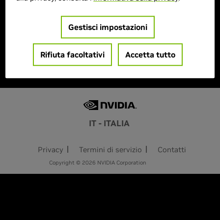
Similar Products
Gestisci impostazioni
Failed to load similar products. Please try again
Rifiuta facoltativi
Accetta tutto
later.
IT - ITALIA
Privacy
Termini di servizio
Contatti
Copyright © 2026 NVIDIA Corporation