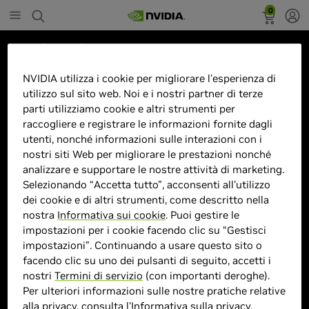
0
Marketplace
Scheda Video Asus GeForce GTX
NVIDIA utilizza i cookie per migliorare l'esperienza di
utilizzo sul sito web. Noi e i nostri partner di terze
1650 Dual OC Edition 4G
parti utilizziamo cookie e altri strumenti per
raccogliere e registrare le informazioni fornite dagli
utenti, nonché informazioni sulle interazioni con i
nostri siti Web per migliorare le prestazioni nonché
analizzare e supportare le nostre attività di marketing.
Selezionando “Accetta tutto”, acconsenti all'utilizzo
> GPU :
GeForce GTX 1650
dei cookie e di altri strumenti, come descritto nella
> Velocità boost clock :
MHz
nostra
Informativa sui cookie
. Puoi gestire le
> MPN :
4711387285718
impostazioni per i cookie facendo clic su “Gestisci
impostazioni”. Continuando a usare questo sito o
facendo clic su uno dei pulsanti di seguito, accetti i
Prodotto esaurito
nostri
Termini di servizio
(con importanti deroghe).
Per ulteriori informazioni sulle nostre pratiche relative
alla privacy, consulta l'
Informativa sulla privacy
.