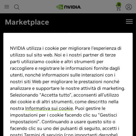
0
Marketplace
PNY Scheda Grafica GEFORCE
RTX™ 5080 16GB Triple Fan DLSS
NVIDIA utilizza i cookie per migliorare l'esperienza di
4
utilizzo sul sito web. Noi e i nostri partner di terze
parti utilizziamo cookie e altri strumenti per
raccogliere e registrare le informazioni fornite dagli
utenti, nonché informazioni sulle interazioni con i
nostri siti Web per migliorare le prestazioni nonché
analizzare e supportare le nostre attività di marketing.
Selezionando “Accetta tutto”, acconsenti all'utilizzo
dei cookie e di altri strumenti, come descritto nella
nostra
Informativa sui cookie
. Puoi gestire le
impostazioni per i cookie facendo clic su “Gestisci
impostazioni”. Continuando a usare questo sito o
facendo clic su uno dei pulsanti di seguito, accetti i
nostri
Termini di servizio
(con importanti deroghe).