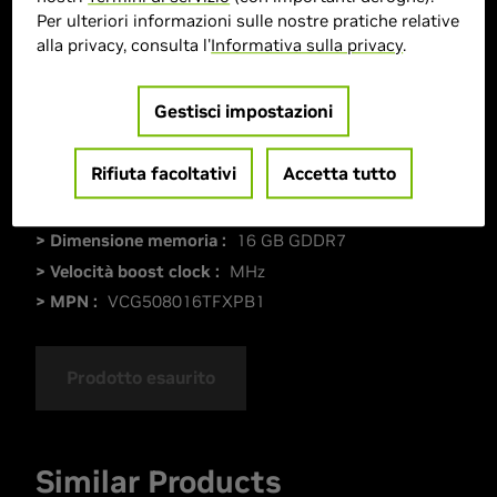
Per ulteriori informazioni sulle nostre pratiche relative
alla privacy, consulta l'
Informativa sulla privacy
.
Gestisci impostazioni
Rifiuta facoltativi
Accetta tutto
> GPU :
GeForce RTX 5080
> Dimensione memoria :
16 GB GDDR7
> Velocità boost clock :
MHz
> MPN :
VCG508016TFXPB1
Prodotto esaurito
Similar Products