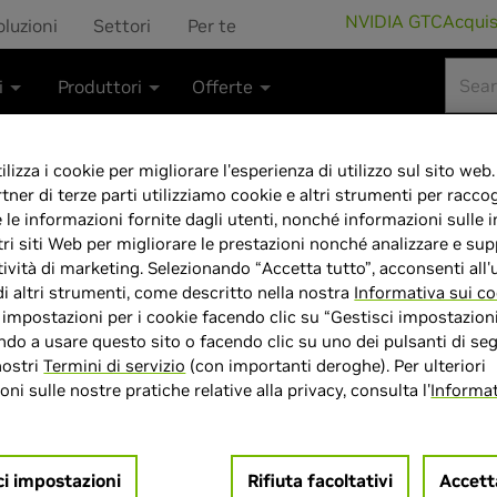
NVIDIA GTC
Acqui
oluzioni
Settori
Per te
i
Produttori
Offerte
lizza i cookie per migliorare l'esperienza di utilizzo sul sito web.
rtner di terze parti utilizziamo cookie e altri strumenti per raccog
e le informazioni fornite dagli utenti, nonché informazioni sulle i
PNY Scheda Gr
tri siti Web per migliorare le prestazioni nonché analizzare e sup
tività di marketing. Selezionando “Accetta tutto”, acconsenti all'u
8GB Dual Fan D
di altri strumenti, come descritto nella nostra
Informativa sui co
e impostazioni per i cookie facendo clic su “Gestisci impostazioni
do a usare questo sito o facendo clic su uno dei pulsanti di seg
nostri
Termini di servizio
(con importanti deroghe). Per ulteriori
ni sulle nostre pratiche relative alla privacy, consulta l'
Informat
> GPU :
GeForce RTX 5060
> MPN :
VCG50608DFXPB1
ci impostazioni
Rifiuta facoltativi
Accett