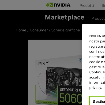
Prodotti
S
Marketplace
Prodott
Home
Consumer
Schede grafiche
NVIDIA uti
nostri pa
registrar
con i nos
nostre at
cookie e 
gestire l
Continuan
accetti i 
informazio
privacy
.
Gestis