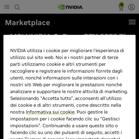
0
Marketplace
MSI NVIDIA GeForce RTX 5070 Ti
16G Gaming Trio OC White
NVIDIA utilizza i cookie per migliorare l'esperienza di
Scheda grafica Gaming GDDR7
utilizzo sul sito web. Noi e i nostri partner di terze
256 Bit, Frequenza Boost fino a
parti utilizziamo cookie e altri strumenti per
raccogliere e registrare le informazioni fornite dagli
2580 MHz, PCIe Gen 5, DLSS 4,
utenti, nonché informazioni sulle interazioni con i
DP 2.1 x 3, HDMI 2.1 x 1
nostri siti Web per migliorare le prestazioni nonché
analizzare e supportare le nostre attività di marketing.
Selezionando “Accetta tutto”, acconsenti all'utilizzo
dei cookie e di altri strumenti, come descritto nella
nostra
Informativa sui cookie
. Puoi gestire le
impostazioni per i cookie facendo clic su “Gestisci
impostazioni”. Continuando a usare questo sito o
facendo clic su uno dei pulsanti di seguito, accetti i