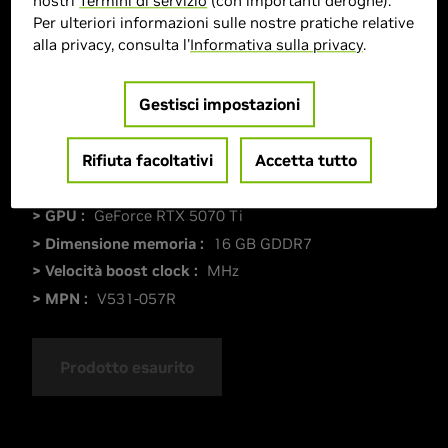
nostri
Termini di servizio
(con importanti deroghe).
Per ulteriori informazioni sulle nostre pratiche relative
alla privacy, consulta l'
Informativa sulla privacy
.
Gestisci impostazioni
Rifiuta facoltativi
Accetta tutto
> GPU :
GeForce RTX 5070 Ti
> Dimensione memoria :
16 GB GDDR7
> Velocità boost clock :
MHz
> MPN :
V531-057R
Prodotto esaurito