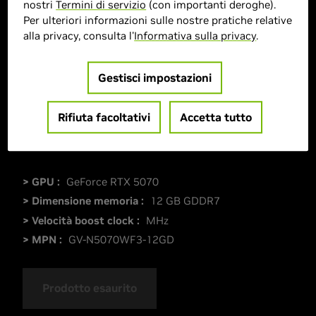
nostri
Termini di servizio
(con importanti deroghe).
Per ulteriori informazioni sulle nostre pratiche relative
alla privacy, consulta l'
Informativa sulla privacy
.
Gestisci impostazioni
Rifiuta facoltativi
Accetta tutto
> GPU :
GeForce RTX 5070
> Dimensione memoria :
12 GB GDDR7
> Velocità boost clock :
MHz
> MPN :
GV-N5070WF3-12GD
Prodotto esaurito