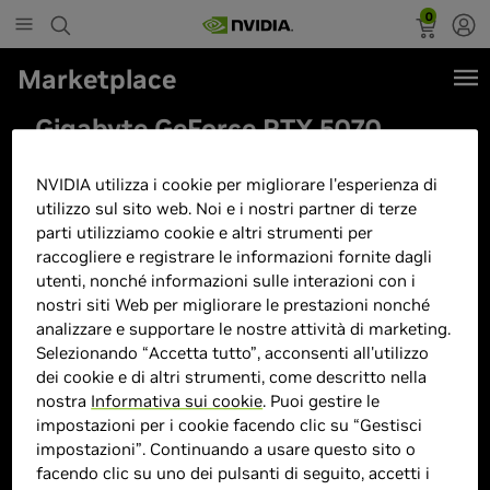
0
Marketplace
Gigabyte GeForce RTX 5070
WINDFORCE SFF 12G Scheda
NVIDIA utilizza i cookie per migliorare l'esperienza di
grafica - 12 GB GDDR7, 192 bit,
utilizzo sul sito web. Noi e i nostri partner di terze
PCI-E 5.0, Frequenza core 2512
parti utilizziamo cookie e altri strumenti per
MHz, 3 x DP 2.1b, 1 x HDMI 2.1b,
raccogliere e registrare le informazioni fornite dagli
utenti, nonché informazioni sulle interazioni con i
DLSS 4, GV-N5070WF3-12GD
nostri siti Web per migliorare le prestazioni nonché
analizzare e supportare le nostre attività di marketing.
Selezionando “Accetta tutto”, acconsenti all'utilizzo
dei cookie e di altri strumenti, come descritto nella
nostra
Informativa sui cookie
. Puoi gestire le
impostazioni per i cookie facendo clic su “Gestisci
impostazioni”. Continuando a usare questo sito o
facendo clic su uno dei pulsanti di seguito, accetti i