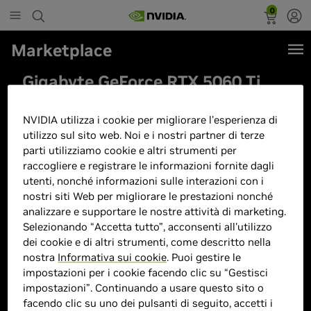
0
Marketplace
Gigabyte GeForce RTX 5060 Ti
GAMING OC 16G Scheda Grafica
– 16 GB GDDR7, 128 bit, PCI-E
NVIDIA utilizza i cookie per migliorare l'esperienza di
utilizzo sul sito web. Noi e i nostri partner di terze
5.0, 2647 MHz Frequenza del
parti utilizziamo cookie e altri strumenti per
core, 3 x DisplayPort, 1 x HDMI,
raccogliere e registrare le informazioni fornite dagli
utenti, nonché informazioni sulle interazioni con i
GV-N506TGAMING OC-16GD
nostri siti Web per migliorare le prestazioni nonché
analizzare e supportare le nostre attività di marketing.
Selezionando “Accetta tutto”, acconsenti all'utilizzo
dei cookie e di altri strumenti, come descritto nella
nostra
Informativa sui cookie
. Puoi gestire le
impostazioni per i cookie facendo clic su “Gestisci
impostazioni”. Continuando a usare questo sito o
facendo clic su uno dei pulsanti di seguito, accetti i