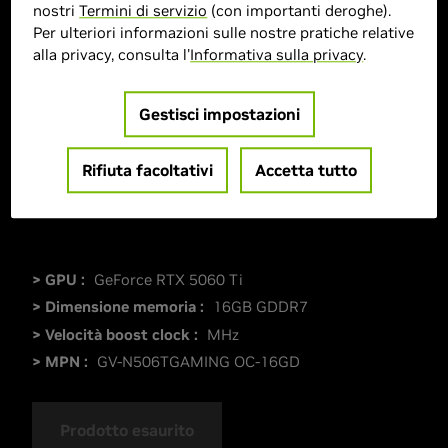
nostri
Termini di servizio
(con importanti deroghe).
Per ulteriori informazioni sulle nostre pratiche relative
alla privacy, consulta l'
Informativa sulla privacy
.
Gestisci impostazioni
Rifiuta facoltativi
Accetta tutto
> GPU :
GeForce RTX 5060 Ti
> Dimensione memoria :
16GB GDDR7
> Velocità boost clock :
MHz
> MPN :
GV-N506TGAMING OC-16GD
Prodotto esaurito