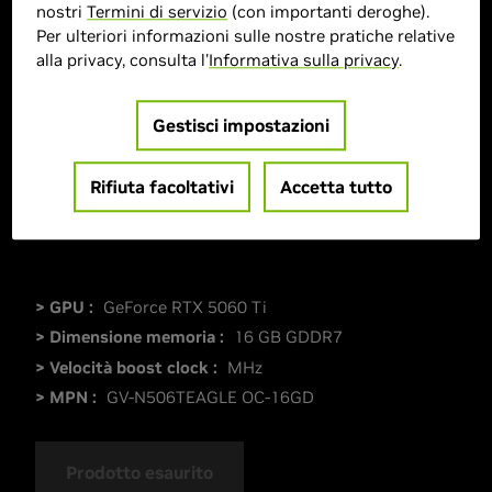
nostri
Termini di servizio
(con importanti deroghe).
Per ulteriori informazioni sulle nostre pratiche relative
alla privacy, consulta l'
Informativa sulla privacy
.
Gestisci impostazioni
Rifiuta facoltativi
Accetta tutto
> GPU :
GeForce RTX 5060 Ti
> Dimensione memoria :
16 GB GDDR7
> Velocità boost clock :
MHz
> MPN :
GV-N506TEAGLE OC-16GD
Prodotto esaurito