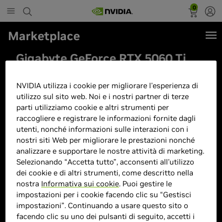
0
Marketplace
Gigabyte GeForce RTX 5060 Ti
EAGLE OC 16G Scheda Grafica –
16 GB GDDR7, 128 bit, PCI-E 5.0,
NVIDIA utilizza i cookie per migliorare l'esperienza di
utilizzo sul sito web. Noi e i nostri partner di terze
2617 MHz Frequenza del core, 3 x
parti utilizziamo cookie e altri strumenti per
DisplayPort, 1 x HDMI, GV-
raccogliere e registrare le informazioni fornite dagli
utenti, nonché informazioni sulle interazioni con i
N506TEAGLE OC-16GD
nostri siti Web per migliorare le prestazioni nonché
analizzare e supportare le nostre attività di marketing.
Selezionando “Accetta tutto”, acconsenti all'utilizzo
dei cookie e di altri strumenti, come descritto nella
nostra
Informativa sui cookie
. Puoi gestire le
impostazioni per i cookie facendo clic su “Gestisci
impostazioni”. Continuando a usare questo sito o
facendo clic su uno dei pulsanti di seguito, accetti i