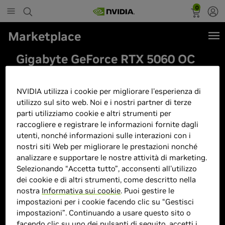
0
Marketplace
Gigabyte GeForce RTX 5060 OC
Low Profile 8G Scheda Grafica -
8GB GDDR7, 128bit, PCI-E 5.0,
NVIDIA utilizza i cookie per migliorare l'esperienza di
2512 MHz Frequenza core, 3 x
utilizzo sul sito web. Noi e i nostri partner di terze
parti utilizziamo cookie e altri strumenti per
DisplayPort, 1 x HDMI, GV-
raccogliere e registrare le informazioni fornite dagli
N5060OC-8GL
utenti, nonché informazioni sulle interazioni con i
nostri siti Web per migliorare le prestazioni nonché
analizzare e supportare le nostre attività di marketing.
Selezionando “Accetta tutto”, acconsenti all'utilizzo
dei cookie e di altri strumenti, come descritto nella
nostra
Informativa sui cookie
. Puoi gestire le
impostazioni per i cookie facendo clic su “Gestisci
impostazioni”. Continuando a usare questo sito o
facendo clic su uno dei pulsanti di seguito, accetti i