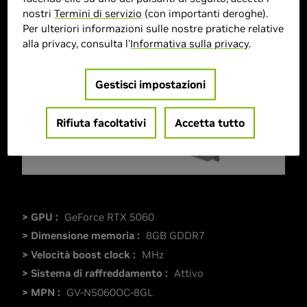
nostri
Termini di servizio
(con importanti deroghe).
Per ulteriori informazioni sulle nostre pratiche relative
alla privacy, consulta l'
Informativa sulla privacy
.
Gestisci impostazioni
Rifiuta facoltativi
Accetta tutto
> GPU :
GeForce RTX 5060
> Dimensione memoria :
8GB GDDR7
> Velocità boost clock :
MHz
> Sistema di raffreddamento :
Attivo
> MPN :
GV-N5060OC-8GL