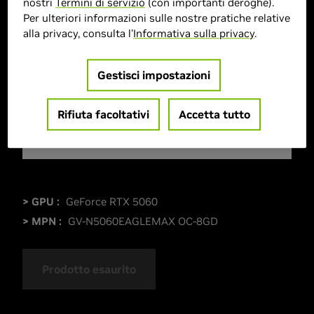
nostri
Termini di servizio
(con importanti deroghe).
Per ulteriori informazioni sulle nostre pratiche relative
alla privacy, consulta l'
Informativa sulla privacy
.
Gestisci impostazioni
Rifiuta facoltativi
Accetta tutto
> GPU :
GeForce RTX 5060
> MPN :
GV-N5060EAGLEMAX OC-8GD
Prodotto esaurito