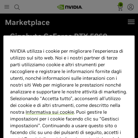
0
Marketplace
Gigabyte GeForce RTX 5060
EAGLE MAX OC 8G Scheda
NVIDIA utilizza i cookie per migliorare l'esperienza di
Grafica – 8 GB GDDR7, 128 bit,
utilizzo sul sito web. Noi e i nostri partner di terze
PCI-E 5.0, frequenza core 2550
parti utilizziamo cookie e altri strumenti per
raccogliere e registrare le informazioni fornite dagli
MHz, 3 x DisplayPort, 1 x HDMI,
utenti, nonché informazioni sulle interazioni con i
NVIDIA DLSS 4, GV-
nostri siti Web per migliorare le prestazioni nonché
N5060EAGLEMAX OC-8GD
analizzare e supportare le nostre attività di marketing.
Selezionando “Accetta tutto”, acconsenti all'utilizzo
dei cookie e di altri strumenti, come descritto nella
nostra
Informativa sui cookie
. Puoi gestire le
impostazioni per i cookie facendo clic su “Gestisci
impostazioni”. Continuando a usare questo sito o
facendo clic su uno dei pulsanti di seguito, accetti i