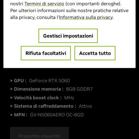
nostri
Termini di servizio
(con importanti deroghe).
Per ulteriori informazioni sulle nostre pratiche relative
alla privacy, consulta l'
Informativa sulla privacy
.
Gestisci impostazioni
Rifiuta facoltativi
Accetta tutto
> GPU :
GeForce RTX 5060
> Dimensione memoria :
8GB GDDR7
> Velocità boost clock :
MHz
> Sistema di raffreddamento :
Attivo
> MPN :
GV-N5060AERO OC-8GD
Prodotto esaurito