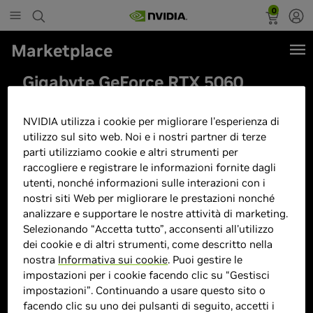
0
Marketplace
Gigabyte GeForce RTX 5060
AERO OC 8G Scheda Grafica -
8GB GDDR7, 128bit, PCI-E 5.0,
NVIDIA utilizza i cookie per migliorare l'esperienza di
utilizzo sul sito web. Noi e i nostri partner di terze
2595 MHz Frequenza core, 3 x
parti utilizziamo cookie e altri strumenti per
DisplayPort, 1 x HDMI, GV-
raccogliere e registrare le informazioni fornite dagli
N5060AERO OC-8GD
utenti, nonché informazioni sulle interazioni con i
nostri siti Web per migliorare le prestazioni nonché
analizzare e supportare le nostre attività di marketing.
Selezionando “Accetta tutto”, acconsenti all'utilizzo
dei cookie e di altri strumenti, come descritto nella
nostra
Informativa sui cookie
. Puoi gestire le
impostazioni per i cookie facendo clic su “Gestisci
impostazioni”. Continuando a usare questo sito o
facendo clic su uno dei pulsanti di seguito, accetti i