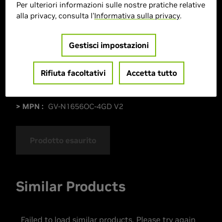
Per ulteriori informazioni sulle nostre pratiche relative
alla privacy, consulta l'
Informativa sulla privacy
.
Gestisci impostazioni
Rifiuta facoltativi
Accetta tutto
> GPU :
GeForce GTX 1650
> Velocità boost clock :
MHz
> MPN :
GV-N1656OC-4GD V2
Prodotto esaurito
Similar Products
Failed to load similar products. Please try again