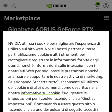
0
Marketplace
Gigabyte AORUS GeForce RTX
5060 ELITE 8G Scheda Grafica -
8GB GDDR7, 128bit, PCI-E 5.0,
NVIDIA utilizza i cookie per migliorare l'esperienza di
utilizzo sul sito web. Noi e i nostri partner di terze
2722 MHz Frequenza core, 3 x
parti utilizziamo cookie e altri strumenti per
DisplayPort, 1 x HDMI, GV-
raccogliere e registrare le informazioni fornite dagli
N5060AORUS E-8GD
utenti, nonché informazioni sulle interazioni con i
nostri siti Web per migliorare le prestazioni nonché
analizzare e supportare le nostre attività di marketing.
Selezionando “Accetta tutto”, acconsenti all'utilizzo
dei cookie e di altri strumenti, come descritto nella
nostra
Informativa sui cookie
. Puoi gestire le
impostazioni per i cookie facendo clic su “Gestisci
impostazioni”. Continuando a usare questo sito o
facendo clic su uno dei pulsanti di seguito, accetti i