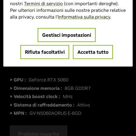
nostri
Termini di servizio
(con importanti deroghe).
Per ulteriori informazioni sulle nostre pratiche relative
alla privacy, consulta l'
Informativa sulla privacy
.
Gestisci impostazioni
Rifiuta facoltativi
Accetta tutto
> GPU :
GeForce RTX 5060
> Dimensione memoria :
8GB GDDR7
> Velocità boost clock :
MHz
> Sistema di raffreddamento :
Attivo
> MPN :
GV-N5060AORUS E-8GD
Prodotto esaurito