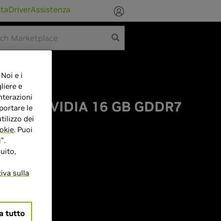
sta
Driver
Assistenza
 Noi e i
liere e
nterazioni
080 X3 NVIDIA 16 GB GDDR7
portare le
tilizzo dei
okie
. Puoi
”.
uito,
iva sulla
B GDDR7
 MHz
a tutto