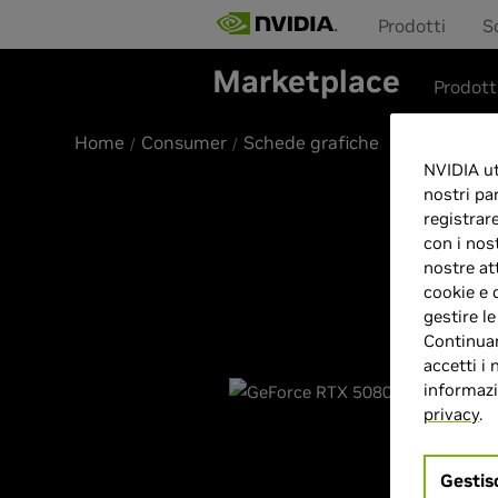
Prodotti
S
Marketplace
Prodott
Home
Consumer
Schede grafiche
NVIDIA uti
nostri pa
registrar
con i nos
nostre at
cookie e 
gestire l
Continuan
accetti i 
informazio
privacy
.
Gestis