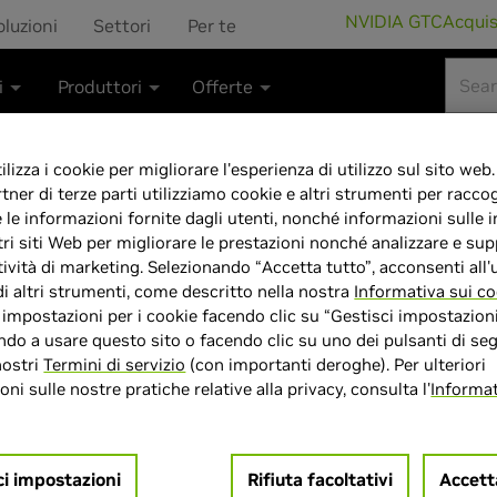
NVIDIA GTC
Acqui
oluzioni
Settori
Per te
i
Produttori
Offerte
lizza i cookie per migliorare l'esperienza di utilizzo sul sito web.
rtner di terze parti utilizziamo cookie e altri strumenti per raccog
e le informazioni fornite dagli utenti, nonché informazioni sulle i
GeForce RTX 5
tri siti Web per migliorare le prestazioni nonché analizzare e sup
tività di marketing. Selezionando “Accetta tutto”, acconsenti all'u
di altri strumenti, come descritto nella nostra
Informativa sui co
e impostazioni per i cookie facendo clic su “Gestisci impostazioni
do a usare questo sito o facendo clic su uno dei pulsanti di seg
nostri
Termini di servizio
(con importanti deroghe). Per ulteriori
> GPU :
GeForce RTX 5080
ni sulle nostre pratiche relative alla privacy, consulta l'
Informat
> Dimensione memoria :
16G
> Velocità boost clock :
2617
ci impostazioni
Rifiuta facoltativi
Accett
> CUDA :
10752