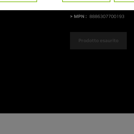
> Sistema di raffreddamento :
> MPN :
8886307700193
Prodotto esaurito