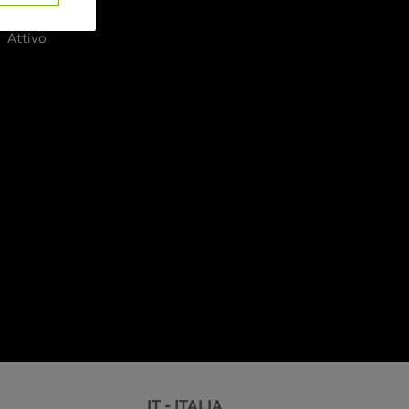
 MHz
Attivo
IT - ITALIA