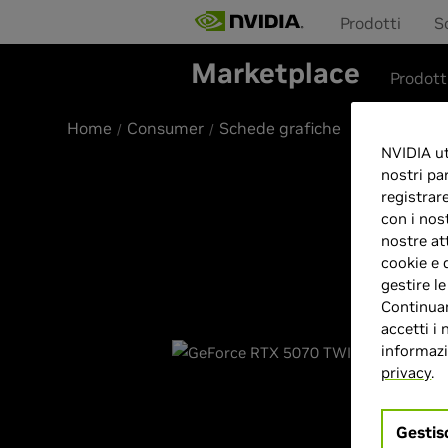
Prodotti
S
Marketplace
Prodott
Home
Consumer
Schede grafiche
NVIDIA uti
nostri pa
registrar
con i nos
nostre at
cookie e 
gestire l
Continuan
accetti i 
informazio
privacy
.
Gestis