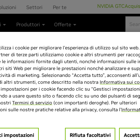
NVIDIA GTC
Acqui
oluzioni
Settori
Per te
i
Produttori
Offerte
lizza i cookie per migliorare l'esperienza di utilizzo sul sito web.
rtner di terze parti utilizziamo cookie e altri strumenti per raccog
e le informazioni fornite dagli utenti, nonché informazioni sulle i
GeForce RTX 50
tri siti Web per migliorare le prestazioni nonché analizzare e sup
tività di marketing. Selezionando “Accetta tutto”, acconsenti all'u
GB GDDR7
di altri strumenti, come descritto nella nostra
Informativa sui co
e impostazioni per i cookie facendo clic su “Gestisci impostazioni
do a usare questo sito o facendo clic su uno dei pulsanti di seg
nostri
Termini di servizio
(con importanti deroghe). Per ulteriori
ni sulle nostre pratiche relative alla privacy, consulta l'
Informat
> GPU :
GeForce RTX 5070
> Dimensione memoria :
12G
ci impostazioni
Rifiuta facoltativi
Accett