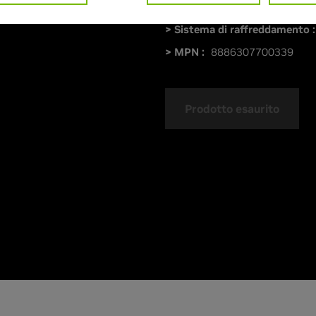
> Velocità boost clock :
2542
> Sistema di raffreddamento :
> MPN :
8886307700339
Prodotto esaurito