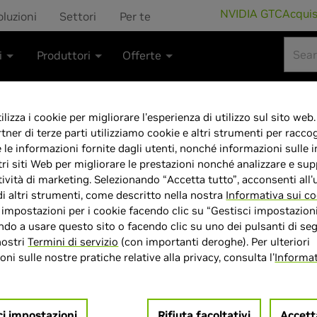
NVIDIA GTC
Acqui
oluzioni
Settori
Per te
i
Produttori
Offerte
lizza i cookie per migliorare l'esperienza di utilizzo sul sito web.
rtner di terze parti utilizziamo cookie e altri strumenti per raccog
GeForce RTX 5
e le informazioni fornite dagli utenti, nonché informazioni sulle i
tri siti Web per migliorare le prestazioni nonché analizzare e sup
tività di marketing. Selezionando “Accetta tutto”, acconsenti all'u
Scheda Grafica 
di altri strumenti, come descritto nella nostra
Informativa sui co
e impostazioni per i cookie facendo clic su “Gestisci impostazioni
PCI-E 5.0, 2647
do a usare questo sito o facendo clic su uno dei pulsanti di seg
nostri
Termini di servizio
(con importanti deroghe). Per ulteriori
DisplayPort, 1
ni sulle nostre pratiche relative alla privacy, consulta l'
Informat
OC-16GD
ci impostazioni
Rifiuta facoltativi
Accett