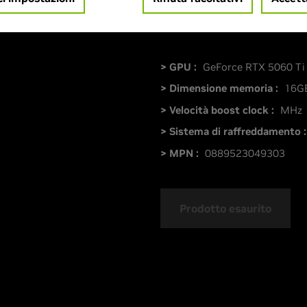
> GPU :
GeForce RTX 5060 Ti
> Dimensione memoria :
16G
> Velocità boost clock :
MHz
> Sistema di raffreddamento :
> MPN :
0889523049303
Prodotto esaurito