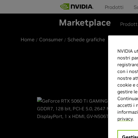
Prodotti
S
Marketplace
Prodott
Home
Consumer
Schede grafiche
NVIDIA uti
nostri pa
registrar
con i nos
nostre at
cookie e 
gestire l
Continuan
accetti i 
informazio
privacy
.
Gestis