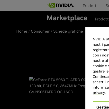
Prodotti
S
Marketplace
Prodott
Home
Consumer
Schede grafiche
NVIDIA uti
nostri pa
registrar
con i nos
nostre at
cookie e 
gestire l
Continuan
accetti i 
informazio
privacy
.
Gestis