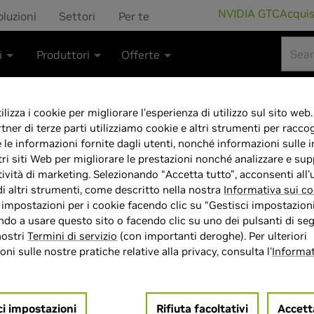
NVIDIA GTC
Acqui
oluzioni
Settori
Per te
i
Produttori
Offerte
lizza i cookie per migliorare l'esperienza di utilizzo sul sito web.
rtner di terze parti utilizziamo cookie e altri strumenti per raccog
e le informazioni fornite dagli utenti, nonché informazioni sulle i
GeForce RTX 50
tri siti Web per migliorare le prestazioni nonché analizzare e sup
tività di marketing. Selezionando “Accetta tutto”, acconsenti all'u
Grafica – 16 GB 
di altri strumenti, come descritto nella nostra
Informativa sui co
e impostazioni per i cookie facendo clic su “Gestisci impostazioni
2647MHz Frequen
do a usare questo sito o facendo clic su uno dei pulsanti di seg
nostri
Termini di servizio
(con importanti deroghe). Per ulteriori
ni sulle nostre pratiche relative alla privacy, consulta l'
Informat
1 x HDMI, GV-
ci impostazioni
Rifiuta facoltativi
Accett