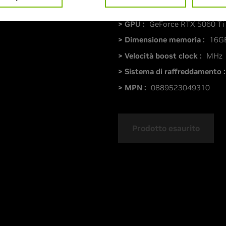
> GPU :
GeForce RTX 5060 Ti
> Dimensione memoria :
16G
> Velocità boost clock :
MHz
> Sistema di raffreddamento :
> MPN :
0889523049310
Prodotto esaurito