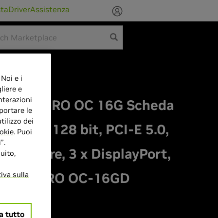
sta
Driver
Assistenza
 Noi e i
liere e
nterazioni
60 Ti AERO OC 16G Scheda
portare le
tilizzo dei
GDDR7, 128 bit, PCI-E 5.0,
okie
. Puoi
”.
za Core, 3 x DisplayPort,
uito,
iva sulla
N506TAERO OC-16GD
a tutto