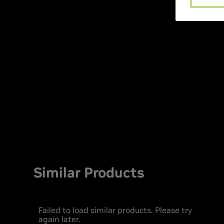
Similar Products
Failed to load similar products. Please try
again later.