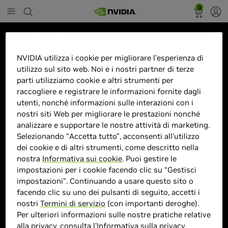
0
Marketplace
GeForce RTX 5060 8GB Dual Fan
NVIDIA utilizza i cookie per migliorare l'esperienza di
utilizzo sul sito web. Noi e i nostri partner di terze
parti utilizziamo cookie e altri strumenti per
raccogliere e registrare le informazioni fornite dagli
utenti, nonché informazioni sulle interazioni con i
> GPU :
GeForce RTX 5060
nostri siti Web per migliorare le prestazioni nonché
analizzare e supportare le nostre attività di marketing.
> Dimensione memoria :
8GB GDDR7
Selezionando “Accetta tutto”, acconsenti all'utilizzo
> Velocità boost clock :
2497 MHz
dei cookie e di altri strumenti, come descritto nella
> Sistema di raffreddamento :
Attivo
nostra
Informativa sui cookie
. Puoi gestire le
> MPN :
0751492797083
impostazioni per i cookie facendo clic su “Gestisci
impostazioni”. Continuando a usare questo sito o
facendo clic su uno dei pulsanti di seguito, accetti i
Prodotto esaurito
nostri
Termini di servizio
(con importanti deroghe).
Per ulteriori informazioni sulle nostre pratiche relative
alla privacy, consulta l'
Informativa sulla privacy
.