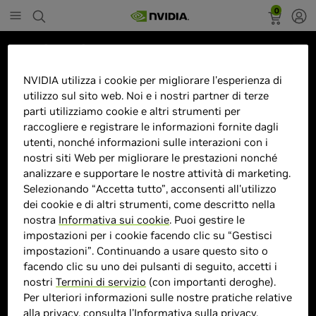
0
Marketplace
GeForce RTX 3050 WINDFORCE
NVIDIA utilizza i cookie per migliorare l'esperienza di
utilizzo sul sito web. Noi e i nostri partner di terze
OC V2 6G NVIDIA 6 GB GDDR6
parti utilizziamo cookie e altri strumenti per
raccogliere e registrare le informazioni fornite dagli
utenti, nonché informazioni sulle interazioni con i
nostri siti Web per migliorare le prestazioni nonché
analizzare e supportare le nostre attività di marketing.
Selezionando “Accetta tutto”, acconsenti all'utilizzo
> GPU :
GeForce RTX 3050
dei cookie e di altri strumenti, come descritto nella
> Dimensione memoria :
6 GB GDDR6
nostra
Informativa sui cookie
. Puoi gestire le
> Velocità boost clock :
MHz
impostazioni per i cookie facendo clic su “Gestisci
impostazioni”. Continuando a usare questo sito o
> CUDA :
2304
facendo clic su uno dei pulsanti di seguito, accetti i
> MPN :
4719331355081
nostri
Termini di servizio
(con importanti deroghe).
Per ulteriori informazioni sulle nostre pratiche relative
alla privacy, consulta l'
Informativa sulla privacy
.