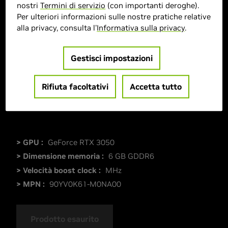
nostri
Termini di servizio
(con importanti deroghe).
Per ulteriori informazioni sulle nostre pratiche relative
alla privacy, consulta l'
Informativa sulla privacy
.
Gestisci impostazioni
Rifiuta facoltativi
Accetta tutto
> GPU :
GeForce RTX 3050
> Dimensione memoria :
6 GB GDDR6
> Velocità boost clock :
MHz
> MPN :
90YV0K61-M0NA00
Prodotto esaurito