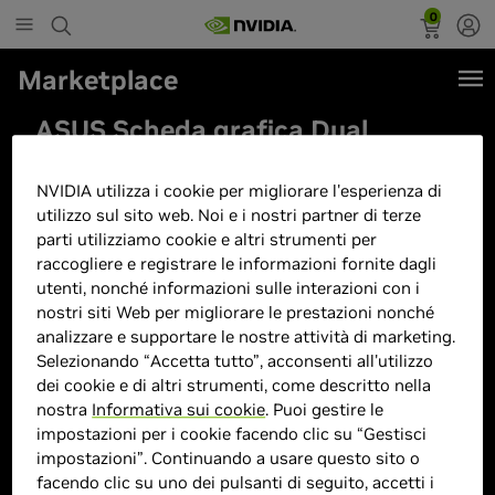
0
Marketplace
ASUS Scheda grafica Dual
GeForce RTX 3050 da 6 GB
GDDR6 Gaming (Nvidia GeForce
NVIDIA utilizza i cookie per migliorare l'esperienza di
utilizzo sul sito web. Noi e i nostri partner di terze
RTX3050 DLSS, PCIe 4.0, 1 HDMI
parti utilizziamo cookie e altri strumenti per
2.1a, 1 DisplayPort 1.4a, DUAL-
raccogliere e registrare le informazioni fornite dagli
utenti, nonché informazioni sulle interazioni con i
RTX3050O6G)
nostri siti Web per migliorare le prestazioni nonché
analizzare e supportare le nostre attività di marketing.
Selezionando “Accetta tutto”, acconsenti all'utilizzo
dei cookie e di altri strumenti, come descritto nella
nostra
Informativa sui cookie
. Puoi gestire le
impostazioni per i cookie facendo clic su “Gestisci
impostazioni”. Continuando a usare questo sito o
facendo clic su uno dei pulsanti di seguito, accetti i