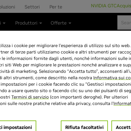
NVIDIA GTC
Acqui
oluzioni
Settori
Per te
i
Produttori
Offerte
lizza i cookie per migliorare l'esperienza di utilizzo sul sito web.
rtner di terze parti utilizziamo cookie e altri strumenti per raccog
e le informazioni fornite dagli utenti, nonché informazioni sulle i
ASUS Prime NVI
tri siti Web per migliorare le prestazioni nonché analizzare e sup
tività di marketing. Selezionando “Accetta tutto”, acconsenti all'u
Scheda Grafica 
di altri strumenti, come descritto nella nostra
Informativa sui co
e impostazioni per i cookie facendo clic su “Gestisci impostazioni
5.0, 3 Ventole A
do a usare questo sito o facendo clic su uno dei pulsanti di seg
nostri
Termini di servizio
(con importanti deroghe). Per ulteriori
ni sulle nostre pratiche relative alla privacy, consulta l'
Informat
DisplayPort 2.1
Nera, PRIME-R
ci impostazioni
Rifiuta facoltativi
Accett