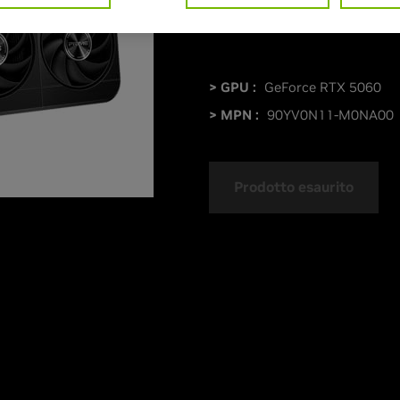
> GPU :
GeForce RTX 5060
> MPN :
90YV0N11-M0NA00
Prodotto esaurito