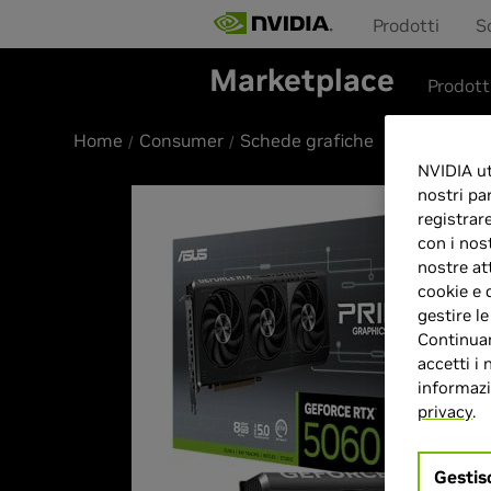
Prodotti
S
Marketplace
Prodott
Home
Consumer
Schede grafiche
NVIDIA uti
nostri pa
registrar
con i nos
nostre at
cookie e 
gestire l
Continuan
accetti i 
informazio
privacy
.
Gestis