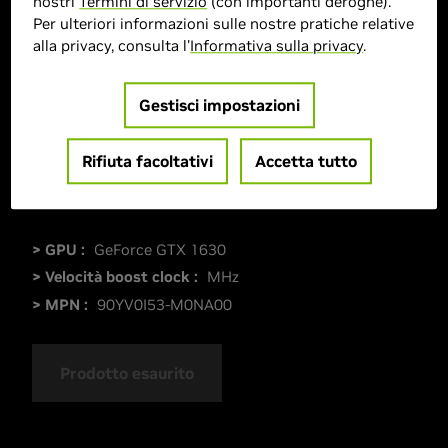
nostri
Termini di servizio
(con importanti deroghe).
Per ulteriori informazioni sulle nostre pratiche relative
alla privacy, consulta l'
Informativa sulla privacy
.
Gestisci impostazioni
Rifiuta facoltativi
Accetta tutto
> GPU :
GeForce GTX 1630
> Velocità boost clock :
MHz
> MPN :
90YV0I53-M0NA00
Prodotto esaurito