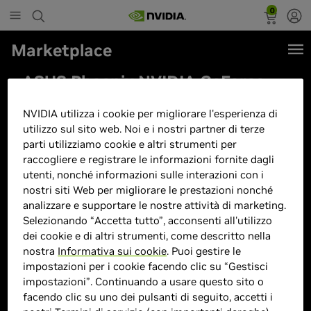
0
Marketplace
ASUS Phoenix NVIDIA GeForce
GTX 1630 EVO Scheda Grafica, 4
NVIDIA utilizza i cookie per migliorare l'esperienza di
GB GDDR6 64-bit 12 Gbps PCIE
utilizzo sul sito web. Noi e i nostri partner di terze
4.0, GPU Tweak III, PH-GTX1630-
parti utilizziamo cookie e altri strumenti per
raccogliere e registrare le informazioni fornite dagli
4G-EVO
utenti, nonché informazioni sulle interazioni con i
nostri siti Web per migliorare le prestazioni nonché
analizzare e supportare le nostre attività di marketing.
Selezionando “Accetta tutto”, acconsenti all'utilizzo
dei cookie e di altri strumenti, come descritto nella
nostra
Informativa sui cookie
. Puoi gestire le
impostazioni per i cookie facendo clic su “Gestisci
impostazioni”. Continuando a usare questo sito o
facendo clic su uno dei pulsanti di seguito, accetti i