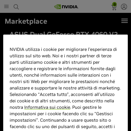
0
Marketplace
ASUS Dual GeForce RTX 4060 V2
OC Edition 8GB GDDR6 Design a
NVIDIA utilizza i cookie per migliorare l'esperienza di
doppio slot per un'ampia
utilizzo sul sito web. Noi e i nostri partner di terze
compatibilità con due potenti
parti utilizziamo cookie e altri strumenti per
ventole Axial-tech DUAL-
raccogliere e registrare le informazioni fornite dagli
utenti, nonché informazioni sulle interazioni con i
RTX4060-O8G-V2 / rivenditore
nostri siti Web per migliorare le prestazioni nonché
autorizzato in Giappone
analizzare e supportare le nostre attività di marketing.
Selezionando “Accetta tutto”, acconsenti all'utilizzo
dei cookie e di altri strumenti, come descritto nella
nostra
Informativa sui cookie
. Puoi gestire le
impostazioni per i cookie facendo clic su “Gestisci
impostazioni”. Continuando a usare questo sito o
facendo clic su uno dei pulsanti di seguito, accetti i