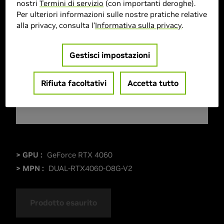
nostri
Termini di servizio
(con importanti deroghe).
Per ulteriori informazioni sulle nostre pratiche relative
alla privacy, consulta l'
Informativa sulla privacy
.
Gestisci impostazioni
Rifiuta facoltativi
Accetta tutto
> GPU :
GeForce RTX 4060
> MPN :
DUAL-RTX4060-O8G-V2
Prodotto esaurito