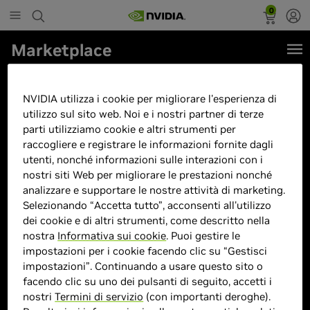
0
Marketplace
AORUS GeForce RTX 5090
XTREME WATERFORCE 32G
NVIDIA utilizza i cookie per migliorare l'esperienza di
utilizzo sul sito web. Noi e i nostri partner di terze
Scheda Grafica - 32 GB GDDR7,
parti utilizziamo cookie e altri strumenti per
512 bit, PCI-E 5.0, 2655 MHz
raccogliere e registrare le informazioni fornite dagli
utenti, nonché informazioni sulle interazioni con i
Frequenza Base, 3 x DP 2.1a, 1 x
nostri siti Web per migliorare le prestazioni nonché
HDMI 2.1b, NVIDIA DLSS 4, GV-
analizzare e supportare le nostre attività di marketing.
N5090AORUSX W-32GD
Selezionando “Accetta tutto”, acconsenti all'utilizzo
dei cookie e di altri strumenti, come descritto nella
nostra
Informativa sui cookie
. Puoi gestire le
impostazioni per i cookie facendo clic su “Gestisci
impostazioni”. Continuando a usare questo sito o
facendo clic su uno dei pulsanti di seguito, accetti i
nostri
Termini di servizio
(con importanti deroghe).