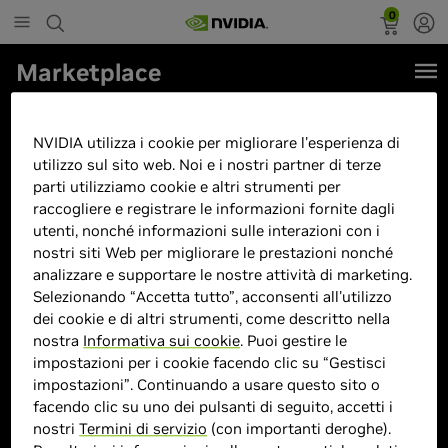
0
Marketplace
AORUS GeForce RTX 5090
MASTER ICE 32G Scheda Grafica
NVIDIA utilizza i cookie per migliorare l'esperienza di
utilizzo sul sito web. Noi e i nostri partner di terze
- 32 GB GDDR7, 512 bit, PCI-E
parti utilizziamo cookie e altri strumenti per
5.0, 2655MHz Frequenza Base, 3
raccogliere e registrare le informazioni fornite dagli
utenti, nonché informazioni sulle interazioni con i
x DP 2.1a, 1 x HDMI 2.1b, NVIDIA
nostri siti Web per migliorare le prestazioni nonché
DLSS 4, GV-N5090AORUSM ICE-
analizzare e supportare le nostre attività di marketing.
32GD
Selezionando “Accetta tutto”, acconsenti all'utilizzo
dei cookie e di altri strumenti, come descritto nella
nostra
Informativa sui cookie
. Puoi gestire le
impostazioni per i cookie facendo clic su “Gestisci
impostazioni”. Continuando a usare questo sito o
facendo clic su uno dei pulsanti di seguito, accetti i
nostri
Termini di servizio
(con importanti deroghe).