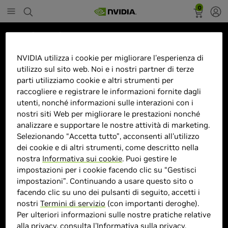
0
Marketplace
XG275D1-4K Monitor PC 68,6 cm
NVIDIA utilizza i cookie per migliorare l'esperienza di
utilizzo sul sito web. Noi e i nostri partner di terze
(27") 3840 x 2160 Pixel 4K Ultra
parti utilizziamo cookie e altri strumenti per
HD LED Nero
raccogliere e registrare le informazioni fornite dagli
utenti, nonché informazioni sulle interazioni con i
nostri siti Web per migliorare le prestazioni nonché
analizzare e supportare le nostre attività di marketing.
Selezionando “Accetta tutto”, acconsenti all'utilizzo
> Display :
27 pollici"| 3840 x 2160 Pixel |
dei cookie e di altri strumenti, come descritto nella
> MPN :
0766907032673
nostra
Informativa sui cookie
. Puoi gestire le
impostazioni per i cookie facendo clic su “Gestisci
impostazioni”. Continuando a usare questo sito o
Prodotto esaurito
facendo clic su uno dei pulsanti di seguito, accetti i
nostri
Termini di servizio
(con importanti deroghe).
Per ulteriori informazioni sulle nostre pratiche relative
alla privacy, consulta l'
Informativa sulla privacy
.