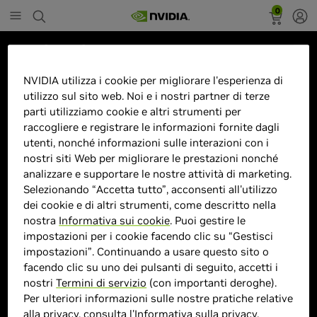
0
Marketplace
Smart Monitor Samsung M70B
NVIDIA utilizza i cookie per migliorare l'esperienza di
utilizzo sul sito web. Noi e i nostri partner di terze
S32BM700 (LS32BM700UPXEN) â
parti utilizziamo cookie e altri strumenti per
32â³ UHD, LED VA, 4ms, 60hz -
raccogliere e registrare le informazioni fornite dagli
Nero
utenti, nonché informazioni sulle interazioni con i
nostri siti Web per migliorare le prestazioni nonché
analizzare e supportare le nostre attività di marketing.
Selezionando “Accetta tutto”, acconsenti all'utilizzo
dei cookie e di altri strumenti, come descritto nella
nostra
Informativa sui cookie
. Puoi gestire le
impostazioni per i cookie facendo clic su “Gestisci
impostazioni”. Continuando a usare questo sito o
> Display :
32"| 2880 x 1800 | 60Hz
facendo clic su uno dei pulsanti di seguito, accetti i
> MPN :
8806094786569
nostri
Termini di servizio
(con importanti deroghe).
Per ulteriori informazioni sulle nostre pratiche relative
alla privacy, consulta l'
Informativa sulla privacy
.