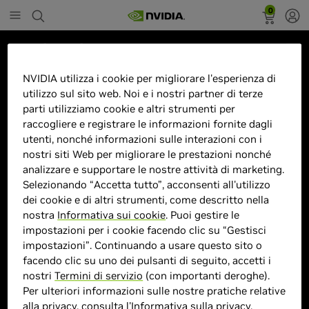
0
Marketplace
ROG Swift PG49WCD Monitor PC
NVIDIA utilizza i cookie per migliorare l'esperienza di
utilizzo sul sito web. Noi e i nostri partner di terze
124,5 cm (49") 5120 x 1440 Pixel
parti utilizziamo cookie e altri strumenti per
OLED Nero
raccogliere e registrare le informazioni fornite dagli
utenti, nonché informazioni sulle interazioni con i
nostri siti Web per migliorare le prestazioni nonché
analizzare e supportare le nostre attività di marketing.
Selezionando “Accetta tutto”, acconsenti all'utilizzo
> Display :
> di 46 pollici"| 2880 x 1800 |
dei cookie e di altri strumenti, come descritto nella
> MPN :
P904302
nostra
Informativa sui cookie
. Puoi gestire le
impostazioni per i cookie facendo clic su “Gestisci
impostazioni”. Continuando a usare questo sito o
Prodotto esaurito
facendo clic su uno dei pulsanti di seguito, accetti i
nostri
Termini di servizio
(con importanti deroghe).
Per ulteriori informazioni sulle nostre pratiche relative
alla privacy, consulta l'
Informativa sulla privacy
.