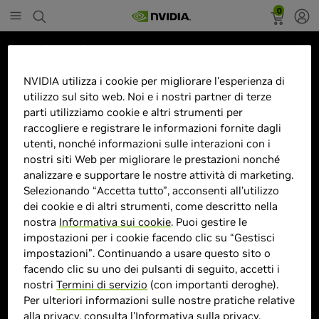
0
Marketplace
ROG Swift PG48UQ 47.5"4K Ultra
NVIDIA utilizza i cookie per migliorare l'esperienza di
utilizzo sul sito web. Noi e i nostri partner di terze
HD OLED Nero
parti utilizziamo cookie e altri strumenti per
raccogliere e registrare le informazioni fornite dagli
utenti, nonché informazioni sulle interazioni con i
nostri siti Web per migliorare le prestazioni nonché
analizzare e supportare le nostre attività di marketing.
> Display :
> di 46 pollici"| 3840 x 2160
Selezionando “Accetta tutto”, acconsenti all'utilizzo
Pixel |
dei cookie e di altri strumenti, come descritto nella
> MPN :
P872599
nostra
Informativa sui cookie
. Puoi gestire le
impostazioni per i cookie facendo clic su “Gestisci
impostazioni”. Continuando a usare questo sito o
Prodotto esaurito
facendo clic su uno dei pulsanti di seguito, accetti i
nostri
Termini di servizio
(con importanti deroghe).
Per ulteriori informazioni sulle nostre pratiche relative
alla privacy, consulta l'
Informativa sulla privacy
.