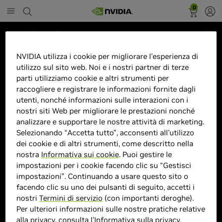
0
Marketplace
ROG Strix XG32UCWMG Monitor
NVIDIA utilizza i cookie per migliorare l'esperienza di
utilizzo sul sito web. Noi e i nostri partner di terze
PC 80 cm (31.5") 3840 x 2160
parti utilizziamo cookie e altri strumenti per
Pixel 4K Ultra HD OLED Nero
raccogliere e registrare le informazioni fornite dagli
utenti, nonché informazioni sulle interazioni con i
nostri siti Web per migliorare le prestazioni nonché
analizzare e supportare le nostre attività di marketing.
Selezionando “Accetta tutto”, acconsenti all'utilizzo
> Display :
32 pollici"| 3840 x 2160 Pixel |
dei cookie e di altri strumenti, come descritto nella
> MPN :
4711636007191
nostra
Informativa sui cookie
. Puoi gestire le
impostazioni per i cookie facendo clic su “Gestisci
impostazioni”. Continuando a usare questo sito o
Prodotto esaurito
facendo clic su uno dei pulsanti di seguito, accetti i
nostri
Termini di servizio
(con importanti deroghe).
Per ulteriori informazioni sulle nostre pratiche relative
alla privacy, consulta l'
Informativa sulla privacy
.