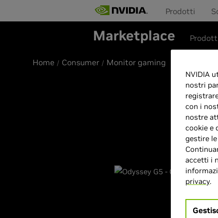
Prodotti
S
Marketplace
Prodott
Home
Consumer
Monitor gaming
NVIDIA uti
nostri pa
registrar
con i nos
nostre at
cookie e 
gestire l
Continuan
accetti i 
informazio
privacy
.
Gestis