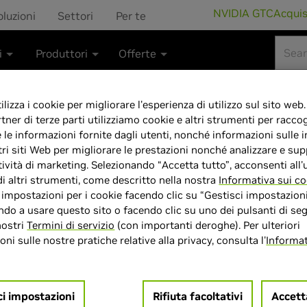
NVIDIA GTC
Acqui
oluzioni
Settori
Per te
i
Produttori
Offerte
lizza i cookie per migliorare l'esperienza di utilizzo sul sito web.
rtner di terze parti utilizziamo cookie e altri strumenti per raccog
e le informazioni fornite dagli utenti, nonché informazioni sulle i
Odyssey G5 - G5
tri siti Web per migliorare le prestazioni nonché analizzare e sup
tività di marketing. Selezionando “Accetta tutto”, acconsenti all'u
di altri strumenti, come descritto nella nostra
Informativa sui co
e impostazioni per i cookie facendo clic su “Gestisci impostazioni
do a usare questo sito o facendo clic su uno dei pulsanti di seg
nostri
Termini di servizio
(con importanti deroghe). Per ulteriori
> Display :
27 pollici"| 2560 x
ni sulle nostre pratiche relative alla privacy, consulta l'
Informat
> MPN :
P875727
ci impostazioni
Rifiuta facoltativi
Accett