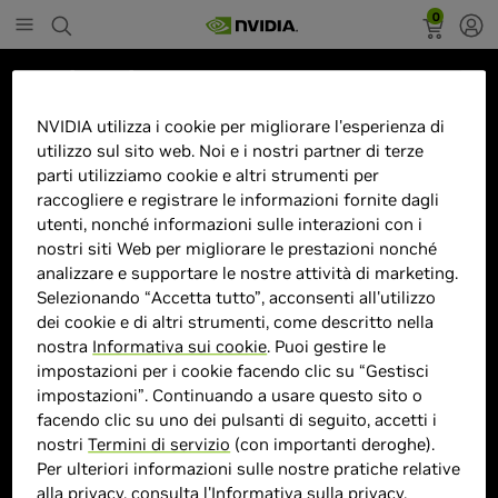
0
Marketplace
Monitor Samsung HRM
NVIDIA utilizza i cookie per migliorare l'esperienza di
utilizzo sul sito web. Noi e i nostri partner di terze
ViewFinity S8 S27B80P
parti utilizziamo cookie e altri strumenti per
(LS27B800PXUXEN) â 27"IPS,
raccogliere e registrare le informazioni fornite dagli
UHD 4K, 5ms, 60HZ, HDR400
utenti, nonché informazioni sulle interazioni con i
nostri siti Web per migliorare le prestazioni nonché
analizzare e supportare le nostre attività di marketing.
Selezionando “Accetta tutto”, acconsenti all'utilizzo
dei cookie e di altri strumenti, come descritto nella
nostra
Informativa sui cookie
. Puoi gestire le
impostazioni per i cookie facendo clic su “Gestisci
> Display :
27"| 2880 x 1800 | 60Hz
impostazioni”. Continuando a usare questo sito o
> MPN :
8806094355796
facendo clic su uno dei pulsanti di seguito, accetti i
nostri
Termini di servizio
(con importanti deroghe).
Per ulteriori informazioni sulle nostre pratiche relative
Prodotto esaurito
alla privacy, consulta l'
Informativa sulla privacy
.