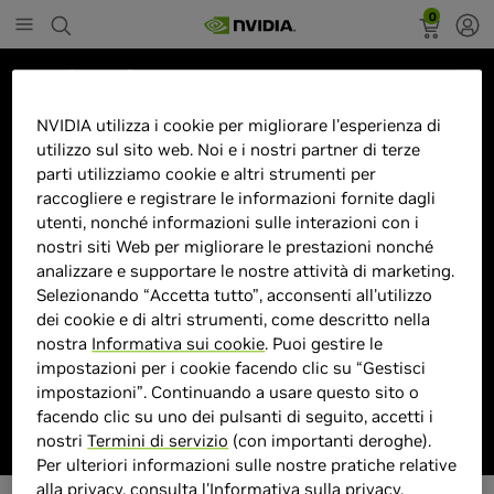
0
Marketplace
Gaming GM27-FFS 27"Full HD
NVIDIA utilizza i cookie per migliorare l'esperienza di
utilizzo sul sito web. Noi e i nostri partner di terze
LED 0,5ms Nero
parti utilizziamo cookie e altri strumenti per
raccogliere e registrare le informazioni fornite dagli
utenti, nonché informazioni sulle interazioni con i
nostri siti Web per migliorare le prestazioni nonché
analizzare e supportare le nostre attività di marketing.
> Display :
27 pollici"| 1920 x 1080 Pixel |
Selezionando “Accetta tutto”, acconsenti all'utilizzo
> MPN :
P873748
dei cookie e di altri strumenti, come descritto nella
nostra
Informativa sui cookie
. Puoi gestire le
impostazioni per i cookie facendo clic su “Gestisci
Prodotto esaurito
impostazioni”. Continuando a usare questo sito o
facendo clic su uno dei pulsanti di seguito, accetti i
nostri
Termini di servizio
(con importanti deroghe).
Per ulteriori informazioni sulle nostre pratiche relative
alla privacy, consulta l'
Informativa sulla privacy
.