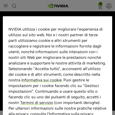
0
Marketplace
Gaming GM27-CFX27"Full HD
NVIDIA utilizza i cookie per migliorare l'esperienza di
utilizzo sul sito web. Noi e i nostri partner di terze
LED Nero
parti utilizziamo cookie e altri strumenti per
raccogliere e registrare le informazioni fornite dagli
utenti, nonché informazioni sulle interazioni con i
nostri siti Web per migliorare le prestazioni nonché
analizzare e supportare le nostre attività di marketing.
> Display :
27 pollici"| 1920 x 1080 Pixel |
Selezionando “Accetta tutto”, acconsenti all'utilizzo
> MPN :
P866464
dei cookie e di altri strumenti, come descritto nella
nostra
Informativa sui cookie
. Puoi gestire le
impostazioni per i cookie facendo clic su “Gestisci
Prodotto esaurito
impostazioni”. Continuando a usare questo sito o
facendo clic su uno dei pulsanti di seguito, accetti i
nostri
Termini di servizio
(con importanti deroghe).
Per ulteriori informazioni sulle nostre pratiche relative
alla privacy, consulta l'
Informativa sulla privacy
.