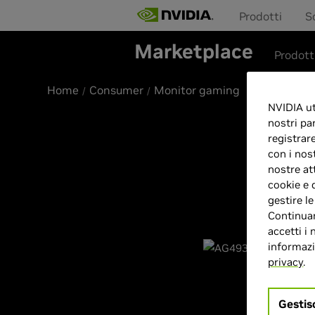
Prodotti
S
Marketplace
Prodott
Home
Consumer
Monitor gaming
NVIDIA uti
nostri pa
registrar
con i nos
nostre at
cookie e 
gestire l
Continuan
accetti i 
informazio
privacy
.
Gestis