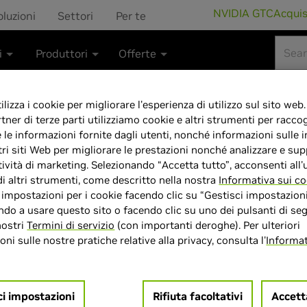
NVIDIA GTC
Acqui
oluzioni
Settori
Per te
i
Produttori
Offerte
lizza i cookie per migliorare l'esperienza di utilizzo sul sito web.
rtner di terze parti utilizziamo cookie e altri strumenti per raccog
e le informazioni fornite dagli utenti, nonché informazioni sulle i
AG493QCX LED 
tri siti Web per migliorare le prestazioni nonché analizzare e sup
tività di marketing. Selezionando “Accetta tutto”, acconsenti all'u
di altri strumenti, come descritto nella nostra
Informativa sui co
e impostazioni per i cookie facendo clic su “Gestisci impostazioni
do a usare questo sito o facendo clic su uno dei pulsanti di seg
nostri
Termini di servizio
(con importanti deroghe). Per ulteriori
> Display :
> di 46 pollici"| 38
ni sulle nostre pratiche relative alla privacy, consulta l'
Informat
> MPN :
P847659
ci impostazioni
Rifiuta facoltativi
Accett