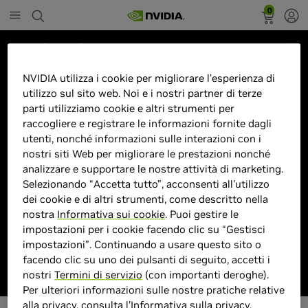
0
Marketplace
AG275QZ/EU 27"2K Quad HD
NVIDIA utilizza i cookie per migliorare l'esperienza di
utilizzo sul sito web. Noi e i nostri partner di terze
Nero, Rosso
parti utilizziamo cookie e altri strumenti per
raccogliere e registrare le informazioni fornite dagli
utenti, nonché informazioni sulle interazioni con i
nostri siti Web per migliorare le prestazioni nonché
analizzare e supportare le nostre attività di marketing.
> Display :
27 pollici"| 2560 x 1440 Pixel |
Selezionando “Accetta tutto”, acconsenti all'utilizzo
> MPN :
P871523
dei cookie e di altri strumenti, come descritto nella
nostra
Informativa sui cookie
. Puoi gestire le
impostazioni per i cookie facendo clic su “Gestisci
Prodotto esaurito
impostazioni”. Continuando a usare questo sito o
facendo clic su uno dei pulsanti di seguito, accetti i
nostri
Termini di servizio
(con importanti deroghe).
Per ulteriori informazioni sulle nostre pratiche relative
alla privacy, consulta l'
Informativa sulla privacy
.