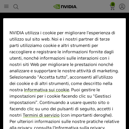
0
Marketplace
38BR85QC-W.AEU Monitor
NVIDIA utilizza i cookie per migliorare l'esperienza di
utilizzo sul sito web. Noi e i nostri partner di terze
Monitor PC 96,5 cm (38") 3840 x
parti utilizziamo cookie e altri strumenti per
1600 Pixel UltraWide Quad HD+
raccogliere e registrare le informazioni fornite dagli
LCD Bianco
utenti, nonché informazioni sulle interazioni con i
nostri siti Web per migliorare le prestazioni nonché
analizzare e supportare le nostre attività di marketing.
Selezionando “Accetta tutto”, acconsenti all'utilizzo
dei cookie e di altri strumenti, come descritto nella
> Display :
37"| 3840 x 1600 Pixel |
nostra
Informativa sui cookie
. Puoi gestire le
impostazioni per i cookie facendo clic su “Gestisci
> MPN :
0195174073544
impostazioni”. Continuando a usare questo sito o
facendo clic su uno dei pulsanti di seguito, accetti i
nostri
Termini di servizio
(con importanti deroghe).
Prodotto esaurito
Per ulteriori informazioni sulle nostre pratiche relative
alla privacy, consulta l'
Informativa sulla privacy
.