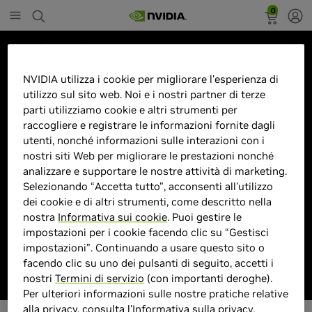
0
Marketplace
34GN850P-B 34"4K Wide Quad
NVIDIA utilizza i cookie per migliorare l'esperienza di
utilizzo sul sito web. Noi e i nostri partner di terze
HD LED Nero
parti utilizziamo cookie e altri strumenti per
raccogliere e registrare le informazioni fornite dagli
utenti, nonché informazioni sulle interazioni con i
nostri siti Web per migliorare le prestazioni nonché
analizzare e supportare le nostre attività di marketing.
> Display :
34 pollici"| 3440 x 1440 Pixel |
Selezionando “Accetta tutto”, acconsenti all'utilizzo
> MPN :
P889425
dei cookie e di altri strumenti, come descritto nella
nostra
Informativa sui cookie
. Puoi gestire le
impostazioni per i cookie facendo clic su “Gestisci
Prodotto esaurito
impostazioni”. Continuando a usare questo sito o
facendo clic su uno dei pulsanti di seguito, accetti i
nostri
Termini di servizio
(con importanti deroghe).
Per ulteriori informazioni sulle nostre pratiche relative
alla privacy, consulta l'
Informativa sulla privacy
.