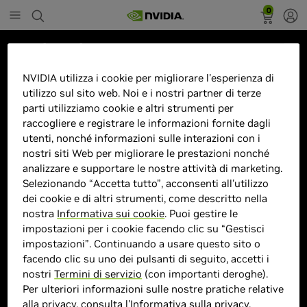
0
Marketplace
32GS94UX-B.AEU Monitor PC
NVIDIA utilizza i cookie per migliorare l'esperienza di
utilizzo sul sito web. Noi e i nostri partner di terze
81,3 cm (32") 3840 x 2160 Pixel
parti utilizziamo cookie e altri strumenti per
4K Ultra HD OLED Nero
raccogliere e registrare le informazioni fornite dagli
utenti, nonché informazioni sulle interazioni con i
nostri siti Web per migliorare le prestazioni nonché
analizzare e supportare le nostre attività di marketing.
Selezionando “Accetta tutto”, acconsenti all'utilizzo
> Display :
32 pollici"| 3840 x 2160 |
dei cookie e di altri strumenti, come descritto nella
> MPN :
8806096269770
nostra
Informativa sui cookie
. Puoi gestire le
impostazioni per i cookie facendo clic su “Gestisci
impostazioni”. Continuando a usare questo sito o
Prodotto esaurito
facendo clic su uno dei pulsanti di seguito, accetti i
nostri
Termini di servizio
(con importanti deroghe).
Per ulteriori informazioni sulle nostre pratiche relative
alla privacy, consulta l'
Informativa sulla privacy
.