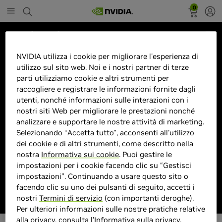
0
Marketplace
27GS75QX-B 68,6 cm (27") 2560
NVIDIA utilizza i cookie per migliorare l'esperienza di
utilizzo sul sito web. Noi e i nostri partner di terze
x 1440 Pixel Quad HD Nero
parti utilizziamo cookie e altri strumenti per
raccogliere e registrare le informazioni fornite dagli
utenti, nonché informazioni sulle interazioni con i
nostri siti Web per migliorare le prestazioni nonché
analizzare e supportare le nostre attività di marketing.
> Display :
27 pollici"| 2560 x 1440 Pixel |
Selezionando “Accetta tutto”, acconsenti all'utilizzo
> MPN :
8806096175323
dei cookie e di altri strumenti, come descritto nella
nostra
Informativa sui cookie
. Puoi gestire le
impostazioni per i cookie facendo clic su “Gestisci
Prodotto esaurito
impostazioni”. Continuando a usare questo sito o
facendo clic su uno dei pulsanti di seguito, accetti i
nostri
Termini di servizio
(con importanti deroghe).
Per ulteriori informazioni sulle nostre pratiche relative
alla privacy, consulta l'
Informativa sulla privacy
.